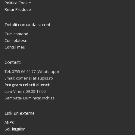
Politica Cookie
Retur Produse
Detalii comanda si cont
Cum comand
Cum platesc
Contul meu
Contact:
Tel: 0755 66 44 77 (Whats`app)
Email: comenzi[at]suplis.ro
Program relatii clienti:
Luni-Vineri: 09:00-17:00
Sambata- Duminica: inchiss
Link-uri externe
ANPC
Sol. litigiilor