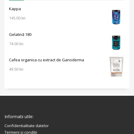
Kappa
145.00
lei
Gelatină 180
74.00
lei
Cafea organica cu extract de Ganoderma
49.50
lei
Informatii utile:
Confidentialitate datelor
Termeni si conditii