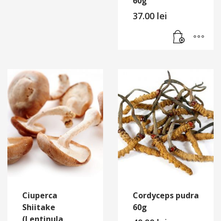
60g
37.00
lei
Ciuperca
Cordyceps pudra
Shiitake
60g
(Lentinula