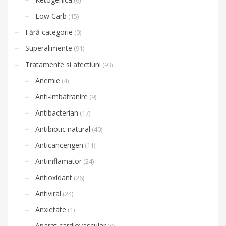
(6)
Low Carb
(15)
Fără categorie
(0)
Superalimente
(91)
Tratamente si afectiuni
(93)
Anemie
(4)
Anti-imbatranire
(9)
Antibacterian
(17)
Antibiotic natural
(40)
Anticancerigen
(11)
Antiinflamator
(24)
Antioxidant
(26)
Antiviral
(24)
Anxietate
(1)
Aparat cardiovascular