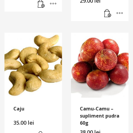
29.00
lei
Caju
Camu-Camu –
supliment pudra
35.00
lei
60g
38.00
lei