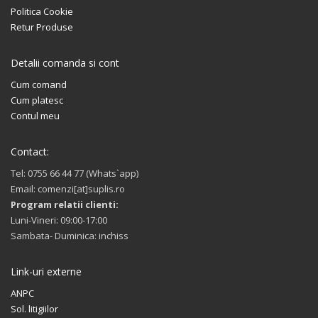
Politica Cookie
Retur Produse
Detalii comanda si cont
Cum comand
Cum platesc
Contul meu
Contact:
Tel: 0755 66 44 77 (Whats`app)
Email: comenzi[at]suplis.ro
Program relatii clienti:
Luni-Vineri: 09:00-17:00
Sambata- Duminica: inchiss
Link-uri externe
ANPC
Sol. litigiilor