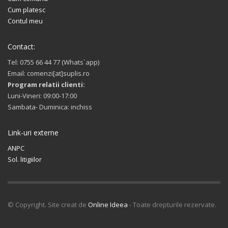
Cum platesc
Contul meu
Contact:
Tel: 0755 66 44 77 (Whats`app)
Email: comenzi[at]suplis.ro
Program relatii clienti:
Luni-Vineri: 09:00-17:00
Sambata- Duminica: inchiss
Link-uri externe
ANPC
Sol. litigiilor
© Copyright. Site creat de
Online Ideea
- Toate drepturile rezervate.