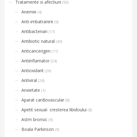
Tratamente si afectiuni
(93)
Anemie
(4)
Anti-imbatranire
(9)
Antibacterian
(17)
Antibiotic natural
(40)
Anticancerigen
(11)
Antiinflamator
(24)
Antioxidant
(26)
Antiviral
(24)
Anxietate
(1)
Aparat cardiovascular
(8)
Apetit sexual- cresterea libidoului
(8)
Astm bronsic
(9)
Boala Parkinson
(9)