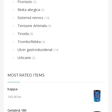
Psoriazis
(3)
Rinita alergica
(5)
Sistemul nervos
(19)
Tensiune Arteriala
(9)
Tiroida
(8)
Tromboflebita
(4)
Ulcer gastroduodenal
(14)
Urticarie
(3)
MOST RATED ITEMS
Kappa
145.00
lei
Gelatină 180