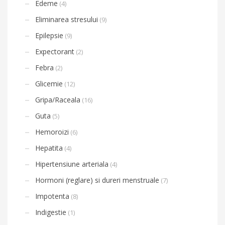
Edeme
(4)
Eliminarea stresului
(9)
Epilepsie
(9)
Expectorant
(2)
Febra
(2)
Glicemie
(12)
Gripa/Raceala
(16)
Guta
(5)
Hemoroizi
(6)
Hepatita
(4)
Hipertensiune arteriala
(4)
Hormoni (reglare) si dureri menstruale
(7)
Impotenta
(8)
Indigestie
(1)