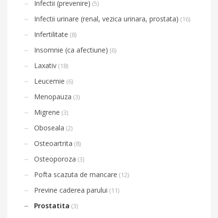
Infectii (prevenire)
(5)
Infectii urinare (renal, vezica urinara, prostata)
(16)
Infertilitate
(8)
Insomnie (ca afectiune)
(6)
Laxativ
(18)
Leucemie
(6)
Menopauza
(3)
Migrene
(3)
Oboseala
(2)
Osteoartrita
(8)
Osteoporoza
(3)
Pofta scazuta de mancare
(12)
Previne caderea parului
(11)
Prostatita
(3)