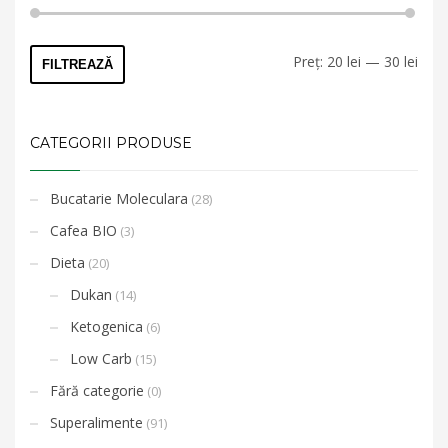
Preț
Preț
Preț:
20 lei
—
30 lei
FILTREAZĂ
min
max
CATEGORII PRODUSE
Bucatarie Moleculara
(28)
Cafea BIO
(3)
Dieta
(20)
Dukan
(14)
Ketogenica
(6)
Low Carb
(15)
Fără categorie
(0)
Superalimente
(91)