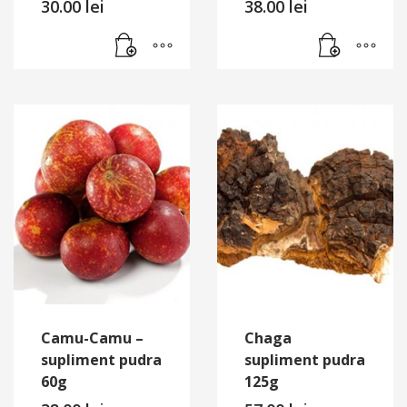
30.00
lei
38.00
lei
Camu-Camu –
Chaga
supliment pudra
supliment pudra
60g
125g