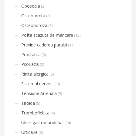
Oboseala
(2)
Osteoartrita
(8)
Osteoporoza
(3)
Pofta scazuta de mancare
(12)
Previne caderea parului
(11)
Prostatita
(3)
Psoriazis
(3)
Rinita alergica
(5)
Sistemul nervos
(19)
Tensiune Arteriala
(9)
Tiroida
(8)
Tromboflebita
(4)
Ulcer gastroduodenal
(14)
Urticarie
(3)