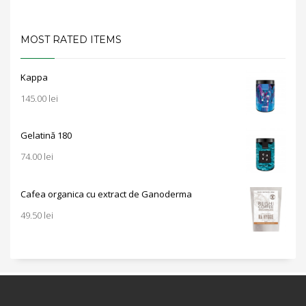
MOST RATED ITEMS
Kappa
145.00
lei
Gelatină 180
74.00
lei
Cafea organica cu extract de Ganoderma
49.50
lei