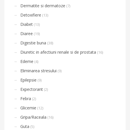
Dermatite si dermatoze
(7)
Detoxifiere
(13)
Diabet
(13)
Diaree
(19)
Digestie buna
(38)
Diuretic in afectiuni renale si de prostata
(16)
Edeme
(4)
Eliminarea stresului
(9)
Epilepsie
(9)
Expectorant
(2)
Febra
(2)
Glicemie
(12)
Gripa/Raceala
(16)
Guta
(5)