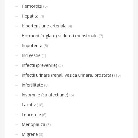
Hemoroizi
(6)
Hepatita
(4)
Hipertensiune arteriala
(4)
Hormoni (reglare) si dureri menstruale
(7)
Impotenta
(8)
Indigestie
(1)
Infectii (prevenire)
(5)
Infectii urinare (renal, vezica urinara, prostata)
(16)
Infertilitate
(8)
Insomnie (ca afectiune)
(6)
Laxativ
(18)
Leucemie
(6)
Menopauza
(3)
Migrene
(3)