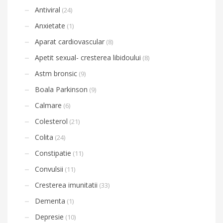
Antiviral
(24)
Anxietate
(1)
Aparat cardiovascular
(8)
Apetit sexual- cresterea libidoului
(8)
Astm bronsic
(9)
Boala Parkinson
(9)
Calmare
(6)
Colesterol
(21)
Colita
(24)
Constipatie
(11)
Convulsii
(11)
Cresterea imunitatii
(33)
Dementa
(1)
Depresie
(10)