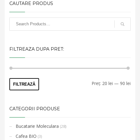
CAUTARE PRODUS
FILTREAZA DUPA PRET:
Preț
Preț
Preț:
20 lei
—
90 lei
FILTREAZĂ
min
max
CATEGORII PRODUSE
Bucatarie Moleculara
(28)
Cafea BIO
(3)