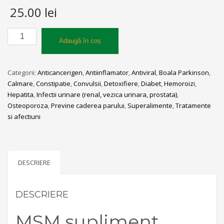
25.00
lei
Cantitate
Adaugă în coș
MSM
supliment
pudra
Categorii:
Anticancerigen
,
Antiinflamator
,
Antiviral
,
Boala Parkinson
,
250g
Calmare
,
Constipatie
,
Convulsii
,
Detoxifiere
,
Diabet
,
Hemoroizi
,
Hepatita
,
Infectii urinare (renal, vezica urinara, prostata)
,
Osteoporoza
,
Previne caderea parului
,
Superalimente
,
Tratamente
si afectiuni
DESCRIERE
DESCRIERE
MSM supliment