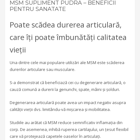
MSM SUPLIMENT PUDRA – BENEFICII
PENTRU SANATATE
Poate scădea durerea articulară,
care îți poate îmbunătăți calitatea
vieții
Una dintre cele mai populare utilizări ale MSM este scăderea
durerilor articulare sau musculare.
S-a demonstrat că beneficiază cei cu degenerare articulară, o
cauză comună a durerii la genunchi, spate, mâini și șolduri.
Degenerarea articulară poate avea un impact negativ asupra
calității vieții dvs. limitându-vă mișcarea și mobilitatea.
Studiile au arătat că MSM reduce semnificativ inflamația din
corp. De asemenea, inhibă ruperea cartilajului, un țesut flexibil
care vă protejează capetele oaselor în articulați.