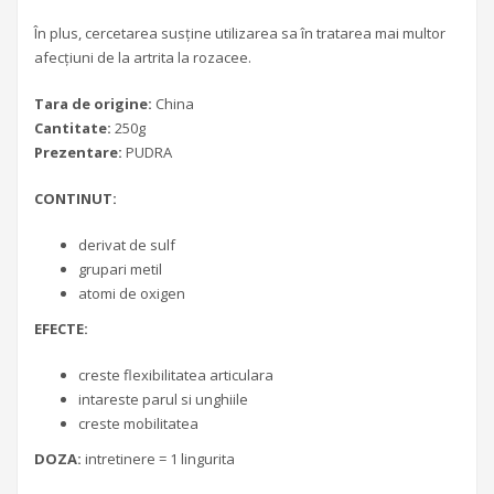
În plus, cercetarea susține utilizarea sa în tratarea mai multor
afecțiuni de la artrita la rozacee.
Tara de origine:
China
Cantitate:
250g
Prezentare:
PUDRA
CONTINUT:
derivat de sulf
grupari metil
atomi de oxigen
EFECTE:
creste flexibilitatea articulara
intareste parul si unghiile
creste mobilitatea
DOZA:
intretinere = 1 lingurita