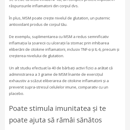
răspunsurile inflamatorii din corpul dvs.
În plus, MSM poate crește nivelul de glutation, un puternic
antioxidant produs de corpul tău.
De exemplu, suplimentarea cu MSM a redus semnificativ
inflamația la șoarecii cu ulcerații la stomac prin inhibarea
eliberării de citokine inflamatorii, inclusiv TNF-ɑ și IL-6, precum și
creșterea nivelului de glutation.
Un alt studiu efectuat la 40 de bărbați activi fizici a arătat că
administrarea a 3 grame de MSM înainte de exercițiul
exhaustiv a scăzut eliberarea de citokine inflamatorii și a
prevenit supra-stresul celulelor imune, comparativ cu un
placebo.
Poate stimula imunitatea și te
poate ajuta să rămâi sănătos