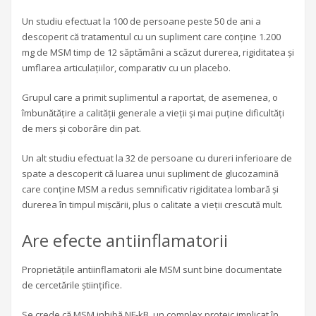
Un studiu efectuat la 100 de persoane peste 50 de ani a
descoperit că tratamentul cu un supliment care conține 1.200
mg de MSM timp de 12 săptămâni a scăzut durerea, rigiditatea și
umflarea articulațiilor, comparativ cu un placebo.
Grupul care a primit suplimentul a raportat, de asemenea, o
îmbunătățire a calității generale a vieții și mai puține dificultăți
de mers și coborâre din pat.
Un alt studiu efectuat la 32 de persoane cu dureri inferioare de
spate a descoperit că luarea unui supliment de glucozamină
care conține MSM a redus semnificativ rigiditatea lombară și
durerea în timpul mișcării, plus o calitate a vieții crescută mult.
Are efecte antiinflamatorii
Proprietățile antiinflamatorii ale MSM sunt bine documentate
de cercetările științifice.
Se crede că MSM inhibă NF-kB, un complex proteic implicat în