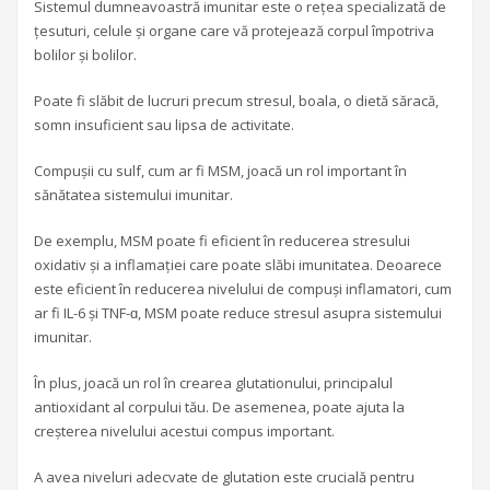
Sistemul dumneavoastră imunitar este o rețea specializată de
țesuturi, celule și organe care vă protejează corpul împotriva
bolilor și bolilor.
Poate fi slăbit de lucruri precum stresul, boala, o dietă săracă,
somn insuficient sau lipsa de activitate.
Compușii cu sulf, cum ar fi MSM, joacă un rol important în
sănătatea sistemului imunitar.
De exemplu, MSM poate fi eficient în reducerea stresului
oxidativ și a inflamației care poate slăbi imunitatea. Deoarece
este eficient în reducerea nivelului de compuși inflamatori, cum
ar fi IL-6 și TNF-ɑ, MSM poate reduce stresul asupra sistemului
imunitar.
În plus, joacă un rol în crearea glutationului, principalul
antioxidant al corpului tău. De asemenea, poate ajuta la
creșterea nivelului acestui compus important.
A avea niveluri adecvate de glutation este crucială pentru