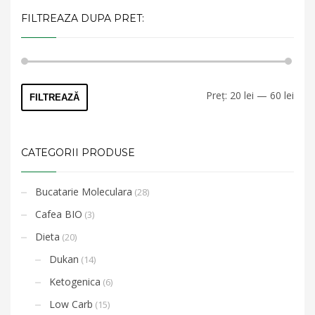
FILTREAZA DUPA PRET:
Preț
Preț
Preț:
20 lei
—
60 lei
FILTREAZĂ
min
max
CATEGORII PRODUSE
Bucatarie Moleculara
(28)
Cafea BIO
(3)
Dieta
(20)
Dukan
(14)
Ketogenica
(6)
Low Carb
(15)