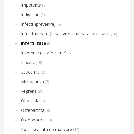
Impotenta
(8)
Indigestie
(1)
Infectii (prevenire)
(5)
Infectii urinare (renal, vezica urinara, prostata)
(16)
Infertilitate
(8)
Insomnie (ca afectiune)
(6)
Laxativ
(18)
Leucemie
(6)
Menopauza
(3)
Migrene
(3)
Oboseala
(2)
Osteoartrita
(8)
Osteoporoza
(3)
Pofta scazuta de mancare
(12)