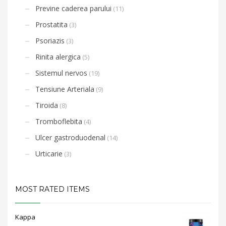
Previne caderea parului
(11)
Prostatita
(3)
Psoriazis
(3)
Rinita alergica
(5)
Sistemul nervos
(19)
Tensiune Arteriala
(9)
Tiroida
(8)
Tromboflebita
(4)
Ulcer gastroduodenal
(14)
Urticarie
(3)
MOST RATED ITEMS
Kappa