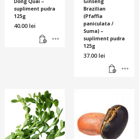
Dong Quai –
Ginseng
supliment pudra
Brazilian
125g
(Pfaffia
paniculata /
40.00
lei
Suma) –
supliment pudra
125g
37.00
lei