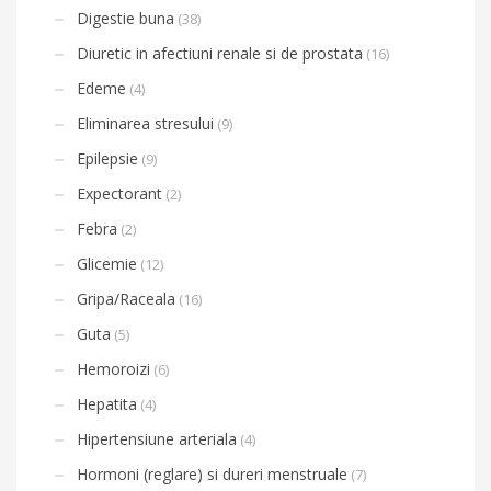
Digestie buna
(38)
Diuretic in afectiuni renale si de prostata
(16)
Edeme
(4)
Eliminarea stresului
(9)
Epilepsie
(9)
Expectorant
(2)
Febra
(2)
Glicemie
(12)
Gripa/Raceala
(16)
Guta
(5)
Hemoroizi
(6)
Hepatita
(4)
Hipertensiune arteriala
(4)
Hormoni (reglare) si dureri menstruale
(7)