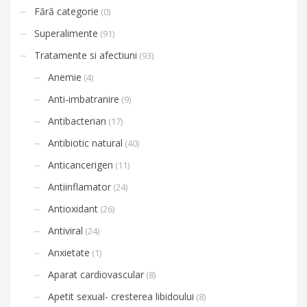
Fără categorie
(0)
Superalimente
(91)
Tratamente si afectiuni
(93)
Anemie
(4)
Anti-imbatranire
(9)
Antibacterian
(17)
Antibiotic natural
(40)
Anticancerigen
(11)
Antiinflamator
(24)
Antioxidant
(26)
Antiviral
(24)
Anxietate
(1)
Aparat cardiovascular
(8)
Apetit sexual- cresterea libidoului
(8)