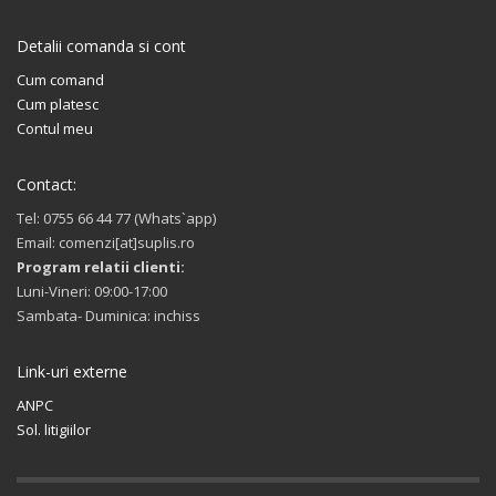
Detalii comanda si cont
Cum comand
Cum platesc
Contul meu
Contact:
Tel: 0755 66 44 77 (Whats`app)
Email: comenzi[at]suplis.ro
Program relatii clienti:
Luni-Vineri: 09:00-17:00
Sambata- Duminica: inchiss
Link-uri externe
ANPC
Sol. litigiilor