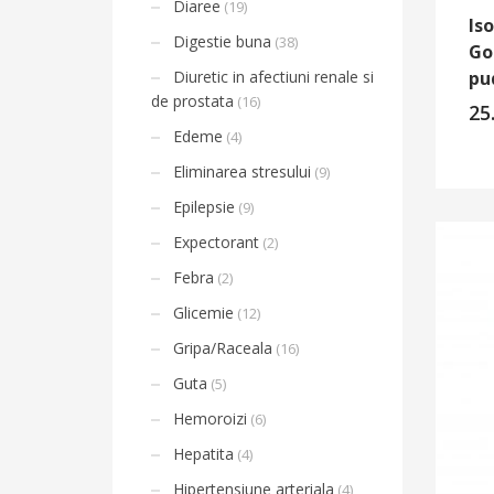
Diaree
(19)
Is
Digestie buna
(38)
Go
Diuretic in afectiuni renale si
pu
de prostata
(16)
25
Edeme
(4)
Eliminarea stresului
(9)
Epilepsie
(9)
Expectorant
(2)
Febra
(2)
Glicemie
(12)
Gripa/Raceala
(16)
Guta
(5)
Hemoroizi
(6)
Hepatita
(4)
Hipertensiune arteriala
(4)