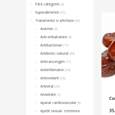
Fără categorie
(0)
Superalimente
(91)
Tratamente si afectiuni
(93)
Anemie
(4)
Anti-imbatranire
(9)
Antibacterian
(17)
Antibiotic natural
(40)
Anticancerigen
(11)
Antiinflamator
(24)
Antioxidant
(26)
Antiviral
(24)
Anxietate
(1)
Cu
Aparat cardiovascular
(8)
35
Apetit sexual- cresterea