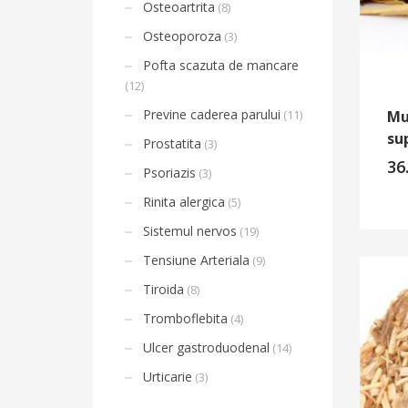
Osteoartrita
(8)
Osteoporoza
(3)
Pofta scazuta de mancare
(12)
Previne caderea parului
Mu
(11)
su
Prostatita
(3)
36
Psoriazis
(3)
Rinita alergica
(5)
Sistemul nervos
(19)
Tensiune Arteriala
(9)
Tiroida
(8)
Tromboflebita
(4)
Ulcer gastroduodenal
(14)
Urticarie
(3)