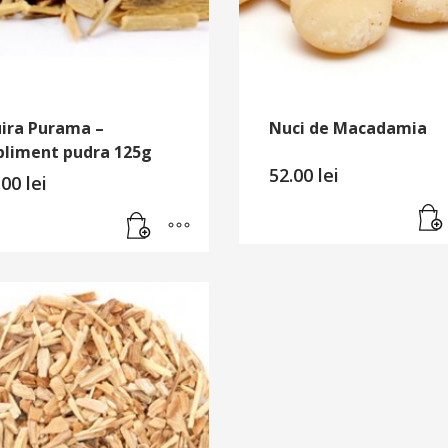
ira Purama –
Nuci de Macadamia
pliment pudra 125g
52.00
lei
.00
lei