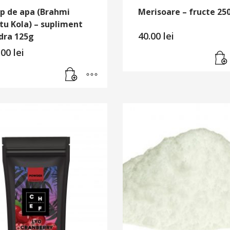
op de apa (Brahmi
Merisoare – fructe 25
tu Kola) – supliment
40.00
lei
dra 125g
.00
lei