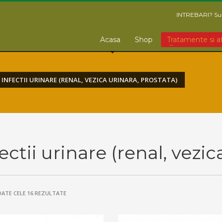
INTREBARI? Sun
Acasa
Shop
Tratamente si a
INFECTII URINARE (RENAL, VEZICA URINARA, PROSTATA)
ectii urinare (renal, vezic
OATE CELE 16 REZULTATE