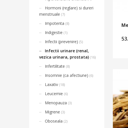
Hormoni (reglare) si dureri
menstruale
(7)
Impotenta
(8)
Me
Indigestie
(1)
53
Infectii (prevenire)
(5)
Infectii urinare (renal,
vezica urinara, prostata)
(16)
Infertilitate
(8)
Insomnie (ca afectiune)
(6)
Laxativ
(18)
Leucemie
(6)
Menopauza
(3)
Migrene
(3)
Oboseala
(2)