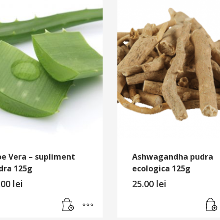
oe Vera – supliment
Ashwagandha pudra
dra 125g
ecologica 125g
.00
lei
25.00
lei