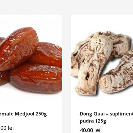
rmale Medjool 250g
Dong Quai – suplimen
pudra 125g
.00
lei
40.00
lei