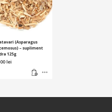
atavari (Asparagus
cemosus) – supliment
dra 125g
.00
lei