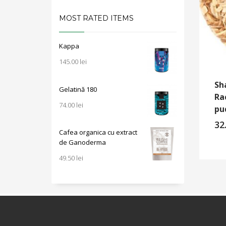
MOST RATED ITEMS
Kappa
145.00
lei
Sh
Gelatină 180
Ra
74.00
lei
pu
32
Cafea organica cu extract
de Ganoderma
49.50
lei