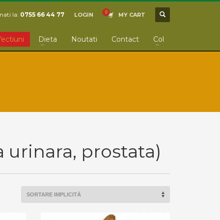
ati la:
0755 66 44 77
LOGIN
MY CART
fectiuni
Dieta
Noutati
Contact
Col
a urinara, prostata)