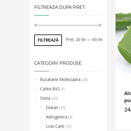
FILTREAZA DUPA PRET:
Preț
Preț
Preț:
20 lei
—
60 lei
FILTREAZĂ
minim
maxim
CATEGORII PRODUSE
Bucatarie Moleculara
(28)
Cafea BIO
(3)
Al
Dieta
(20)
pu
Dukan
(14)
24
Ketogenica
(6)
Low Carb
(15)