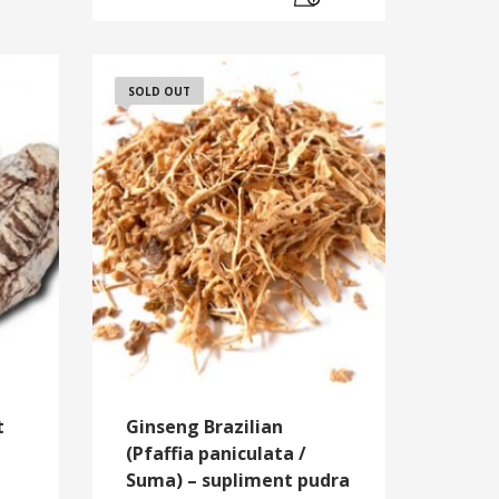
SOLD OUT
t
Ginseng Brazilian
(Pfaffia paniculata /
Suma) – supliment pudra