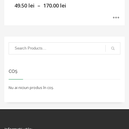
Interval
49.50
lei
–
170.00
lei
de
prețuri:
49.50 lei
până
Acest
la
produs
170.00 lei
are
mai
multe
variații.
Opțiunile
COȘ
pot
fi
alese
Nu ai niciun produs în coș.
în
pagina
produsului.