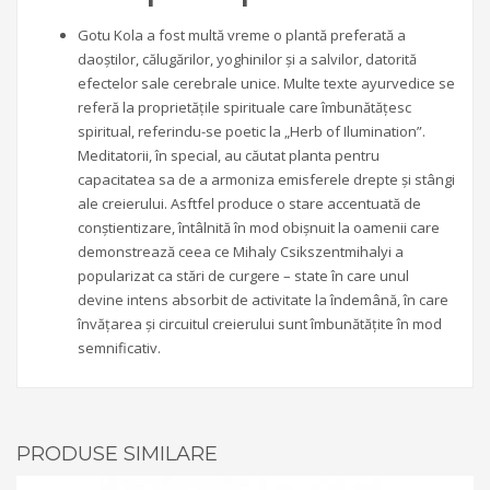
Gotu Kola a fost multă vreme o plantă preferată a
daoștilor, călugărilor, yoghinilor și a salvilor, datorită
efectelor sale cerebrale unice. Multe texte ayurvedice se
referă la proprietățile spirituale care îmbunătățesc
spiritual, referindu-se poetic la „Herb of Ilumination”.
Meditatorii, în special, au căutat planta pentru
capacitatea sa de a armoniza emisferele drepte și stângi
ale creierului. Asftfel produce o stare accentuată de
conștientizare, întâlnită în mod obișnuit la oamenii care
demonstrează ceea ce Mihaly Csikszentmihalyi a
popularizat ca stări de curgere – state în care unul
devine intens absorbit de activitate la îndemână, în care
învățarea și circuitul creierului sunt îmbunătățite în mod
semnificativ.
PRODUSE SIMILARE