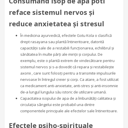
Consumand isop de apa poti
reface sistemul nervos și
reduce anxietatea și stresul
În medicina ayurvedică, efectele Gotu Kola o clasifică
drept rasayana sau plantă întineritoare, datorită
capacității sale de a restabili funcționarea, echilibrul și
sănătatea în multe părți ale minții și corpului. De
exemplu, este o plantă extrem de vindecătoare pentru
sistemul nervos și s-a dovedit că repara și restabilește
axonii , care sunt folosiți pentru a transmite impulsurile
nervoase în întregul creier și corp. Ca atare, a fost utilizat
ca medicament anti-anxietate, anti-stres și anti-insomnie
de-a lungul lungului său istoric de utilizare umană.
Capacitatea isopului de apa de a îmbunătăți calitatea și
circulația sângelui este probabil una dintre
componentele principale ale efectelor sale întineritoare.
Efectele psiho-spirituale