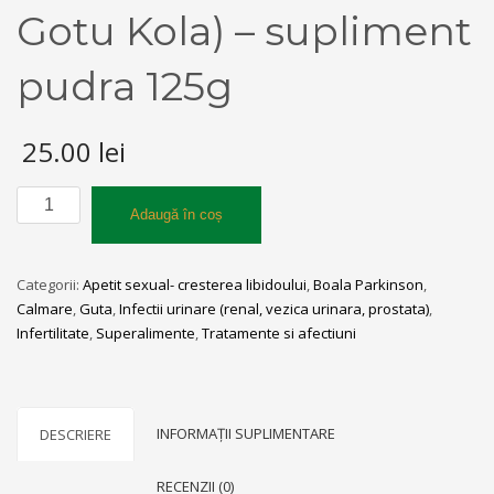
Gotu Kola) – supliment
pudra 125g
25.00
lei
Cantitate
Adaugă în coș
Isop
de
apa
Categorii:
Apetit sexual- cresterea libidoului
,
Boala Parkinson
,
(Brahmi
Calmare
,
Guta
,
Infectii urinare (renal, vezica urinara, prostata)
,
Gotu
Infertilitate
,
Superalimente
,
Tratamente si afectiuni
Kola)
–
supliment
pudra
INFORMAȚII SUPLIMENTARE
DESCRIERE
125g
RECENZII (0)