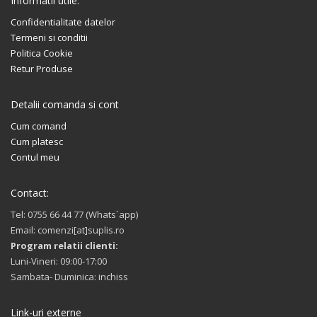
Informatii utile:
Confidentialitate datelor
Termeni si conditii
Politica Cookie
Retur Produse
Detalii comanda si cont
Cum comand
Cum platesc
Contul meu
Contact:
Tel: 0755 66 44 77 (Whats`app)
Email: comenzi[at]suplis.ro
Program relatii clienti:
Luni-Vineri: 09:00-17:00
Sambata- Duminica: inchiss
Link-uri externe