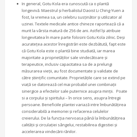
In general, Gotu Kola era cunoscută ca o plantă
longevivă. Maestrul și herbalistul Daoist Li Ching-Yuen a
fost, la vremea sa, un celebru susținător și utilizator al
uzinei. Textele medicale antice chineze raportează că a
murit la vârsta matură de 256 de ani. Astfel își atribuie
longevitatea în mare parte folosirii Gotu Kola zilnic. Deși
acuratețea acestor înregistrări este dezbătută, fapt este
că Gotu Kola este o plantă bine studiată, iar marea
majoritate a proprietăților sale vindecătoare și
terapeutice, inclusiv capacitatea sa de a prelungi
măsurarea vieții, au fost documentate și validate de
către științific comunitate. Proprietățile care se extind pe
viață se datorează cel mai probabil unei combinații
sinergice a efectelor sale puternice asupra minții. Poate
si a corpului și spiritului – în orice sens, asupra întregii
persoane. Beneficiile plantei variază intre îmbunătățirea
considerabilă a memoriei și refacerea celulelor
creierului. De la funcția nervoasa până la îmbunătățirea
calității și circulației sângelui, restabilirea digestiei și
accelerarea vindecării rănilor.