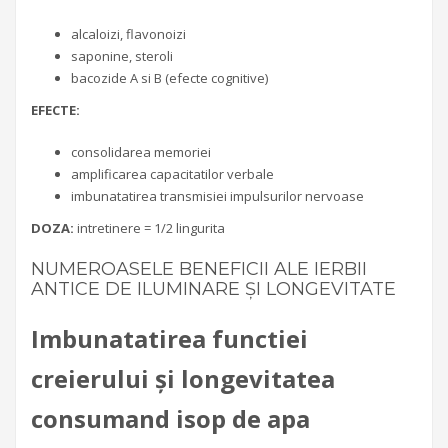
alcaloizi, flavonoizi
saponine, steroli
bacozide A si B (efecte cognitive)
EFECTE:
consolidarea memoriei
amplificarea capacitatilor verbale
imbunatatirea transmisiei impulsurilor nervoase
DOZA:
intretinere = 1/2 lingurita
NUMEROASELE BENEFICII ALE IERBII
ANTICE DE ILUMINARE ȘI LONGEVITATE
Imbunatatirea functiei
creierului și longevitatea
consumand isop de apa