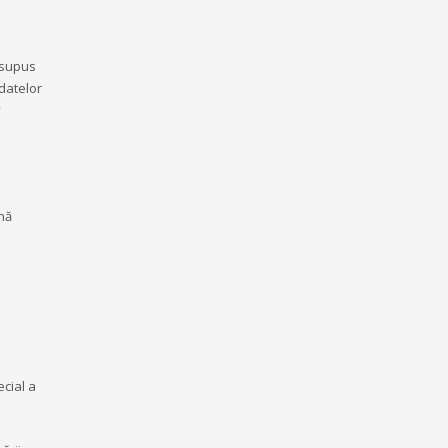
 supus
 datelor
v
ană
ecial a