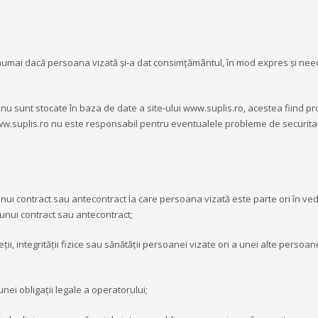
numai dacă persoana vizată și-a dat consimțământul, în mod expres și nee
or nu sunt stocate în baza de date a site-ului www.suplis.ro, acestea fiind p
ne. www.suplis.ro nu este responsabil pentru eventualele probleme de securita
nui contract sau antecontract la care persoana vizată este parte ori în ve
i unui contract sau antecontract;
ii, integrității fizice sau sănătății persoanei vizate ori a unei alte persoan
nei obligații legale a operatorului;