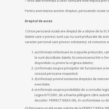
– orice alte informații a căror furnizare este impusă prin 
Pentru exercitarea acestor drepturi, persoanele vizate se
Dreptul de acces
1.Orice persoană vizată are dreptul de a obține de la SC P
datele care o privesc sunt sau nu sunt prelucrate de aces
caracter personal care privesc solicitantul, să comunice 
a) informații referitoare la scopurile prelucrării, c
le sunt dezvăluite datele; b) comunicarea într-o form
disponibile cu privire la originea datelor;
c) informații asupra principiilor de funcționare a
vizează persoana respectivă;
d) informații privind existenta dreptului de interven
exercitate;
e) informații asupra posibilității de a consulta regi
Legea 677/2001, de a înainta plângere către autor
deciziilor PERFECT IDEEA SRL, în conformitate cu dis
(2) Persoana vizată poate solicita de la PERFECT IDEEA SRL 