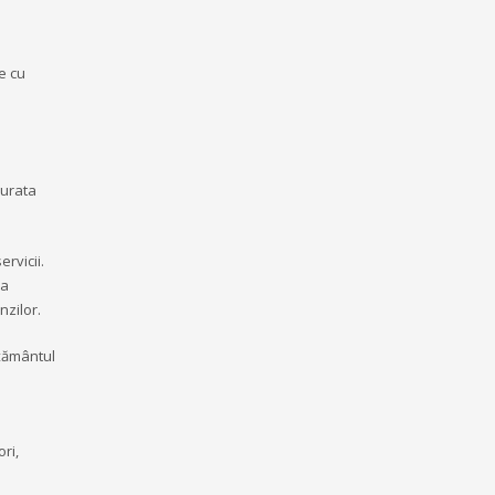
e cu
durata
ervicii.
ea
nzilor.
mțământul
ri,