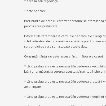
* adresa sau reședința
* date bancare
Prelucrările de date cu caracter personal se efectuează 
pentru acea prelucrare.
Informațiile referitoare la cardurile bancare ale Cliențil
și folosite strict de furnizorii de servicii de plată onli
server-ului pe care sunt stocate aceste date.
Consimțământul nu este necesar în următoarele cazuri:
* când prelucrarea este necesară în vederea executării u
luării unor măsuri, la cererea acesteia, înaintea încheieri
* când prelucrarea este necesară în vederea protejării vieț
amenințate;
* când prelucrarea este necesară în vederea îndeplinirii u