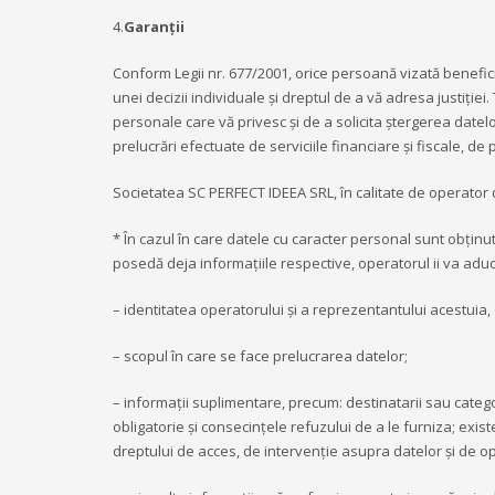
4.
Garanții
Conform Legii nr. 677/2001, orice persoană vizată benefic
unei decizii individuale și dreptul de a vă adresa justiți
personale care vă privesc și de a solicita ștergerea datelo
prelucrări efectuate de serviciile financiare și fiscale, de po
Societatea SC PERFECT IDEEA SRL, în calitate de operator d
* În cazul în care datele cu caracter personal sunt obțin
posedă deja informațiile respective, operatorul ii va aduc
– identitatea operatorului și a reprezentantului acestuia,
– scopul în care se face prelucrarea datelor;
– informații suplimentare, precum: destinatarii sau catego
obligatorie și consecințele refuzului de a le furniza; exi
dreptului de acces, de intervenție asupra datelor și de opoz