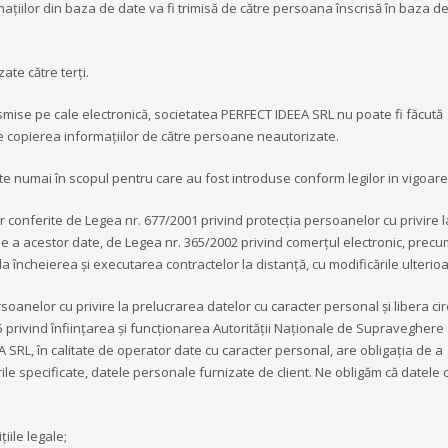
rmațiilor din baza de date va fi trimisă de către persoana înscrisă în baza d
ate către terți.
nsmise pe cale electronică, societatea PERFECT IDEEA SRL nu poate fi făcută
e copierea informațiilor de către persoane neautorizate.
te numai în scopul pentru care au fost introduse conform legilor in vigoare
conferite de Legea nr. 677/2001 privind protecția persoanelor cu privire l
ție a acestor date, de Legea nr. 365/2002 privind comerțul electronic, precu
 încheierea și executarea contractelor la distanță, cu modificările ulterioa
oanelor cu privire la prelucrarea datelor cu caracter personal și libera cir
05 privind înființarea și funcționarea Autorității Naționale de Supraveghere
 SRL, în calitate de operator date cu caracter personal, are obligația de a
ile specificate, datele personale furnizate de client. Ne obligăm că datele 
iile legale;