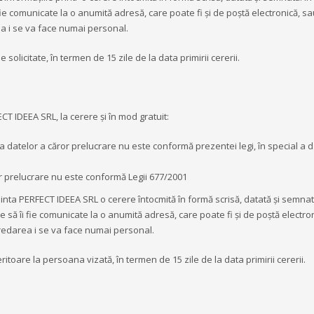
fie comunicate la o anumită adresă, care poate fi și de poștă electronică, sau
a i se va face numai personal.
solicitate, în termen de 15 zile de la data primirii cererii.
T IDEEA SRL, la cerere și în mod gratuit:
ea datelor a căror prelucrare nu este conformă prezentei legi, în special a d
r prelucrare nu este conformă Legii 677/2001
nta PERFECT IDEEA SRL o cerere întocmită în formă scrisă, datată și semnată
e să îi fie comunicate la o anumită adresă, care poate fi și de poștă electro
redarea i se va face numai personal.
toare la persoana vizată, în termen de 15 zile de la data primirii cererii.