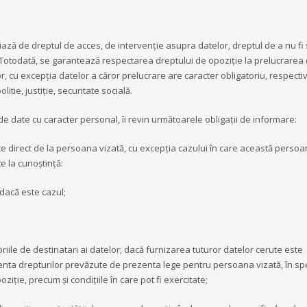
iază de dreptul de acces, de intervenție asupra datelor, dreptul de a nu fi
ei. Totodată, se garantează respectarea dreptului de opoziție la prelucrarea
r, cu excepția datelor a căror prelucrare are caracter obligatoriu, respecti
litie, justiție, securitate socială.
e date cu caracter personal, îi revin următoarele obligații de informare:
ute direct de la persoana vizată, cu excepția cazului în care această perso
e la cunoștință:
 dacă este cazul;
riile de destinatari ai datelor; dacă furnizarea tuturor datelor cerute este
stenta drepturilor prevăzute de prezenta lege pentru persoana vizată, în sp
iție, precum și condițiile în care pot fi exercitate;