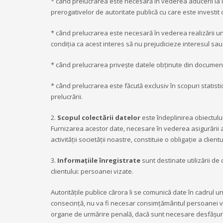
* când prelucrarea este necesară în vederea aducerii la 
prerogativelor de autoritate publică cu care este investit 
* când prelucrarea este necesară în vederea realizării unui
condiția ca acest interes să nu prejudicieze interesul sau
* când prelucrarea privește datele obținute din documente
* când prelucrarea este făcută exclusiv în scopuri statisti
prelucrării.
2.
Scopul colectării datelor
este îndeplinirea obiectului 
Furnizarea acestor date, necesare în vederea asigurării a
activității societății noastre, constituie o obligație a clie
3.
Informațiile înregistrate
sunt destinate utilizării d
clientului: persoanei vizate.
Autoritățile publice cărora li se comunică date în cadrul 
consecință, nu va fi necesar consimțământul persoanei viz
organe de urmărire penală, dacă sunt necesare desfășură