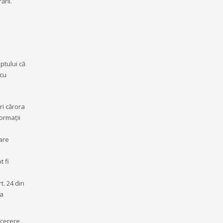
ării.
.
ptului că
 cu
ri cărora
formații
are
t fi
t. 24 din
ea
 cerere