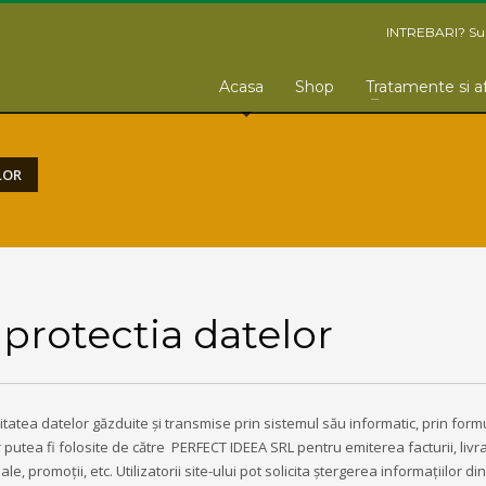
INTREBARI? Sun
Acasa
Shop
Tratamente si a
LOR
 protectia datelor
tatea datelor găzduite și transmise prin sistemul său informatic, prin form
or putea fi folosite de către PERFECT IDEEA SRL pentru emiterea facturii, livr
 promoții, etc. Utilizatorii site-ului pot solicita ștergerea informațiilor d