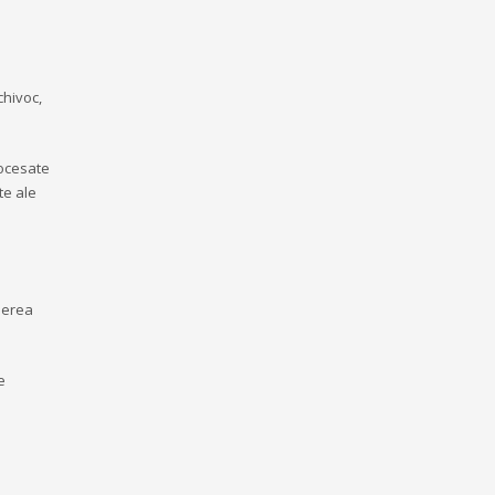
chivoc,
rocesate
te ale
derea
e