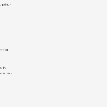
 printr-
atelor
. În
nică, sau