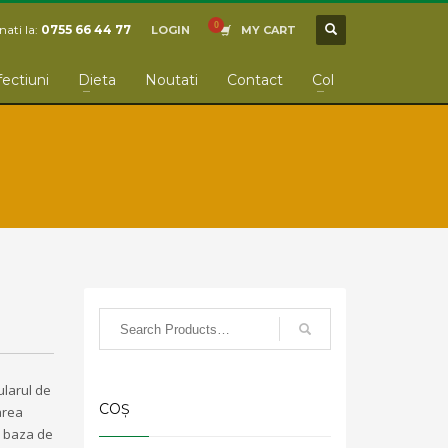
ati la:
0755 66 44 77
LOGIN
MY CART
fectiuni
Dieta
Noutati
Contact
Col
ularul de
COȘ
area
in baza de