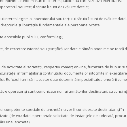
îndeplinire a unor măsuri de interes public sau care vizează exercitarea
operatorul sau terțul căruia îi sunt dezvăluite datele;
 interes legitim al operatorului sau terțului căruia îi sunt dezvăluite datel
 drepturile și libertățile fundamentale ale persoanei vizate;
 accesibile publicului, conform legii;
ce, de cercetare istorică sau științifică, iar datele rămân anonime pe toată 
de activitate al societății, respectiv comerț on-line, furnizare de bunuri și s
curateței informațiilor și conținutului documentelor întocmite în exercitar
ntului. Refuzul furnizării acestor date determină imposibilitatea onorării come
e către operator și sunt comunicate numai următorilor destinatari, cu consi
unei competente speciale de anchetă nu vor fi considerate destinatari și în
ate (de ex.: datele personale solicitate de instanțele de judecată, procuro
rii unei anchete).