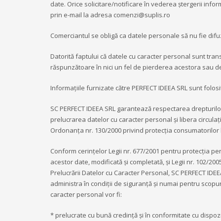
date. Orice solicitare/notificare în vederea ștergerii info
prin e-mail la adresa comenzi@suplis.ro
Comerciantul se obligă ca datele personale să nu fie difuz
Datorită faptului că datele cu caracter personal sunt tra
răspunzătoare în nici un fel de pierderea acestora sau d
Informațiile furnizate către PERFECT IDEEA SRL sunt folosi
SC PERFECT IDEEA SRL garantează respectarea drepturilor 
prelucrarea datelor cu caracter personal și libera circula
Ordonanța nr. 130/2000 privind protecția consumatorilor la
Conform cerințelor Legii nr. 677/2001 pentru protecția pers
acestor date, modificată și completată, și Legii nr. 102/20
Prelucrării Datelor cu Caracter Personal, SC PERFECT IDEEA
administra în condiții de siguranță și numai pentru scopur
caracter personal vor fi:
* prelucrate cu bună credință și în conformitate cu dispoziț