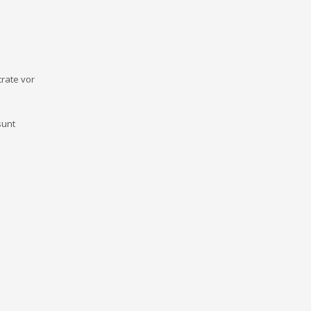
crate vor
sunt