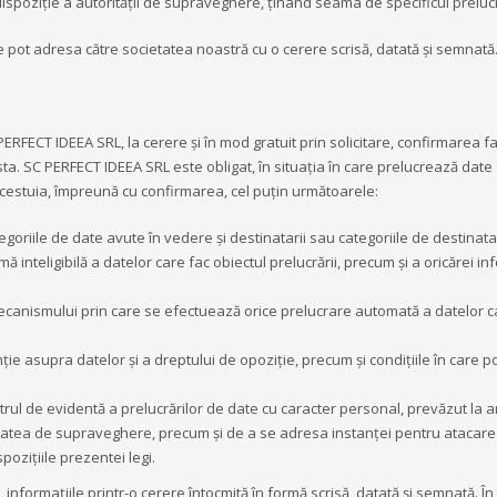
dispoziție a autorității de supraveghere, ținând seama de specificul prelucr
 pot adresa către societatea noastră cu o cerere scrisă, datată și semnată
ERFECT IDEEA SRL, la cerere și în mod gratuit prin solicitare, confirmarea fa
ta. SC PERFECT IDEEA SRL este obligat, în situația în care prelucrează date
acestuia, împreună cu confirmarea, cel puțin următoarele:
ategoriile de date avute în vedere și destinatarii sau categoriile de destinata
ă inteligibilă a datelor care fac obiectul prelucrării, precum și a oricărei in
 mecanismului prin care se efectuează orice prelucrare automată a datelor c
ție asupra datelor și a dreptului de opoziție, precum și condițiile în care po
strul de evidentă a prelucrărilor de date cu caracter personal, prevăzut la ar
itatea de supraveghere, precum și de a se adresa instanței pentru atacar
pozițiile prezentei legi.
informațiile printr-o cerere întocmită în formă scrisă, datată și semnată. În