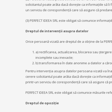
solicitantul poate arăta dacă dorește ca informațiile să îi 
un serviciu de corespondență care să asigure că predare
(3) PERFECT IDEEA SRL este obligat să comunice informațiile 
Dreptul de intervenții asupra datelor
Orice persoană vizată are dreptul de a obține de la PERFEC
a) rectificarea, actualizarea, blocarea sau șterger
incomplete sau inexacte;
b) transformarea în date anonime a datelor a căro
Pentru intervenția asupra datelor persoana vizată va înai
cerere solicitantul poate arăta dacă dorește ca informațiil
printr-un serviciu de corespondență care să asigure că p
PERFECT IDEEA SRL este obligat să comunice măsurile referi
Dreptul de opoziție