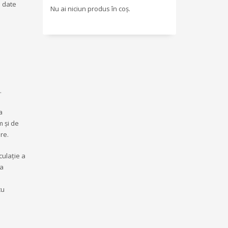
e date
Nu ai niciun produs în coș.
.
a
m și de
re.
culație a
 a
cu