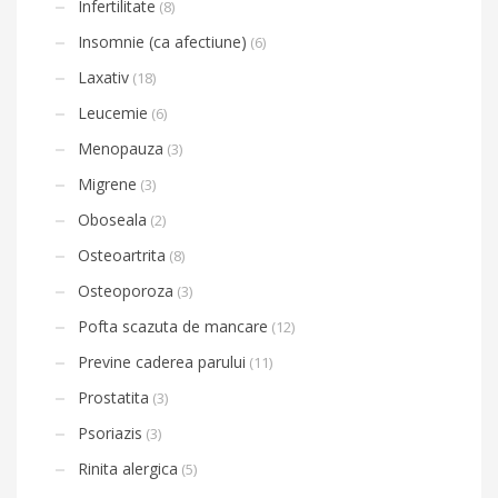
Infertilitate
(8)
Insomnie (ca afectiune)
(6)
Laxativ
(18)
Leucemie
(6)
Menopauza
(3)
Migrene
(3)
Oboseala
(2)
Osteoartrita
(8)
Osteoporoza
(3)
Pofta scazuta de mancare
(12)
Previne caderea parului
(11)
Prostatita
(3)
Psoriazis
(3)
Rinita alergica
(5)