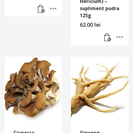
Hericium) –
supliment pudra
125g
62.00
lei
Ciuperca
Ginseng