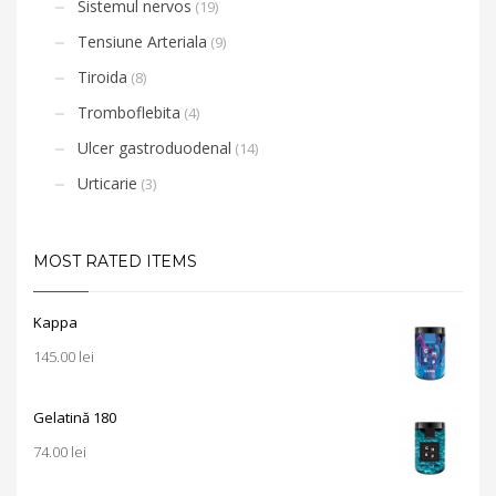
Sistemul nervos
(19)
Tensiune Arteriala
(9)
Tiroida
(8)
Tromboflebita
(4)
Ulcer gastroduodenal
(14)
Urticarie
(3)
MOST RATED ITEMS
Kappa
145.00
lei
Gelatină 180
74.00
lei