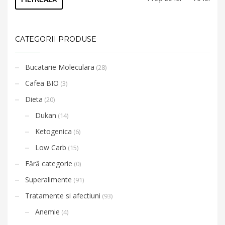
min
max
CATEGORII PRODUSE
Bucatarie Moleculara
(28)
Cafea BIO
(3)
Dieta
(20)
Dukan
(14)
Ketogenica
(6)
Low Carb
(15)
Fără categorie
(0)
Superalimente
(91)
Tratamente si afectiuni
(93)
Anemie
(4)