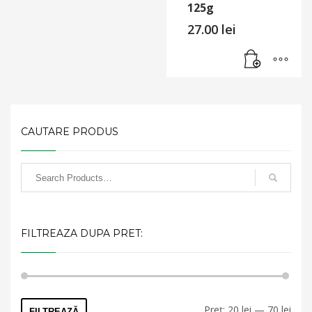
125g
27.00
lei
CAUTARE PRODUS
FILTREAZA DUPA PRET:
Preț
Preț
Preț:
20 lei
—
70 lei
FILTREAZĂ