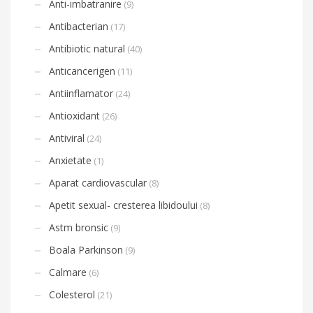
Anti-imbatranire
(9)
Antibacterian
(17)
Antibiotic natural
(40)
Anticancerigen
(11)
Antiinflamator
(24)
Antioxidant
(26)
Antiviral
(24)
Anxietate
(1)
Aparat cardiovascular
(8)
Apetit sexual- cresterea libidoului
(8)
Astm bronsic
(9)
Boala Parkinson
(9)
Calmare
(6)
Colesterol
(21)