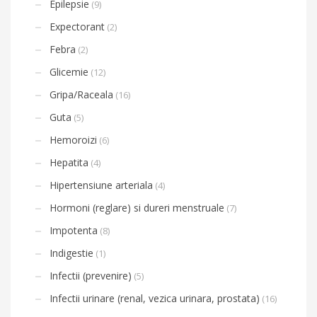
Epilepsie
(9)
Expectorant
(2)
Febra
(2)
Glicemie
(12)
Gripa/Raceala
(16)
Guta
(5)
Hemoroizi
(6)
Hepatita
(4)
Hipertensiune arteriala
(4)
Hormoni (reglare) si dureri menstruale
(7)
Impotenta
(8)
Indigestie
(1)
Infectii (prevenire)
(5)
Infectii urinare (renal, vezica urinara, prostata)
(16)