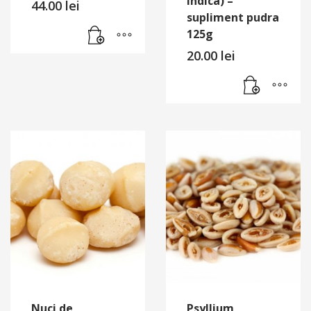
Indica) –
44.00
lei
supliment pudra
125g
20.00
lei
Nuci de
Psyllium