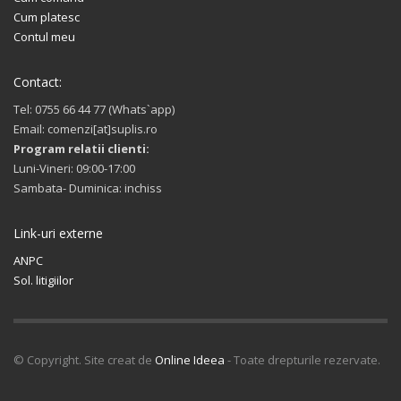
Cum platesc
Contul meu
Contact:
Tel: 0755 66 44 77 (Whats`app)
Email: comenzi[at]suplis.ro
Program relatii clienti:
Luni-Vineri: 09:00-17:00
Sambata- Duminica: inchiss
Link-uri externe
ANPC
Sol. litigiilor
© Copyright. Site creat de
Online Ideea
- Toate drepturile rezervate.