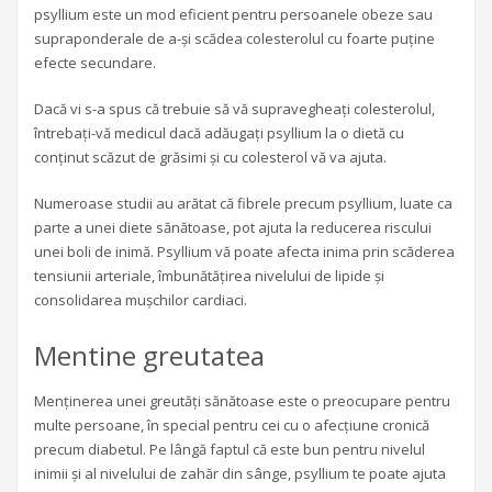
psyllium este un mod eficient pentru persoanele obeze sau
supraponderale de a-și scădea colesterolul cu foarte puține
efecte secundare.
Dacă vi s-a spus că trebuie să vă supravegheați colesterolul,
întrebați-vă medicul dacă adăugați psyllium la o dietă cu
conținut scăzut de grăsimi și cu colesterol vă va ajuta.
Numeroase studii au arătat că fibrele precum psyllium, luate ca
parte a unei diete sănătoase, pot ajuta la reducerea riscului
unei boli de inimă. Psyllium vă poate afecta inima prin scăderea
tensiunii arteriale, îmbunătățirea nivelului de lipide și
consolidarea mușchilor cardiaci.
Mentine greutatea
Menținerea unei greutăți sănătoase este o preocupare pentru
multe persoane, în special pentru cei cu o afecțiune cronică
precum diabetul. Pe lângă faptul că este bun pentru nivelul
inimii și al nivelului de zahăr din sânge, psyllium te poate ajuta