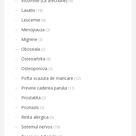
Insomnie (ca afectiune)
(6)
Laxativ
(18)
Leucemie
(6)
Menopauza
(3)
Migrene
(3)
Oboseala
(2)
Osteoartrita
(8)
Osteoporoza
(3)
Pofta scazuta de mancare
(12)
Previne caderea parului
(11)
Prostatita
(3)
Psoriazis
(3)
Rinita alergica
(5)
Sistemul nervos
(19)