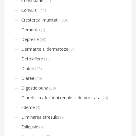
Constipatie
(11)
Convulsii
(11)
Cresterea imunitatii
(33)
Dementa
(1)
Depresie
(10)
Dermatite si dermatoze
(7)
Detoxifiere
(13)
Diabet
(13)
Diaree
(19)
Digestie buna
(38)
Diuretic in afectiuni renale si de prostata
(16)
Edeme
(4)
Eliminarea stresului
(9)
Epilepsie
(9)