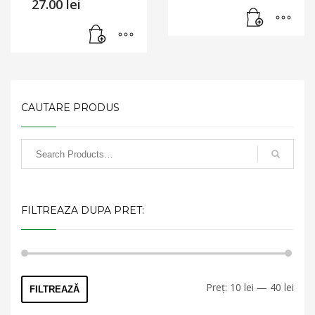
27.00
lei
CAUTARE PRODUS
FILTREAZA DUPA PRET:
Preț
Preț
Preț:
10 lei
—
40 lei
FILTREAZĂ
min
max