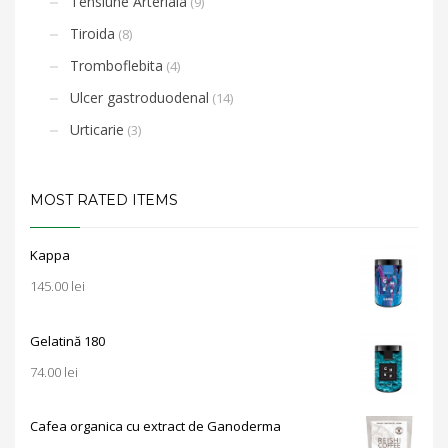
Tensiune Arteriala
(9)
Tiroida
(8)
Tromboflebita
(4)
Ulcer gastroduodenal
(14)
Urticarie
(3)
MOST RATED ITEMS
Kappa
145.00
lei
Gelatină 180
74.00
lei
Cafea organica cu extract de Ganoderma