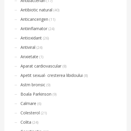
Antibacterian
(17)
Antibiotic natural
(40)
Anticancerigen
(11)
Antiinflamator
(24)
Antioxidant
(26)
Antiviral
(24)
Anxietate
(1)
Aparat cardiovascular
(8)
Apetit sexual- cresterea libidoului
(8)
Astm bronsic
(9)
Boala Parkinson
(9)
Calmare
(6)
Colesterol
(21)
Colita
(24)