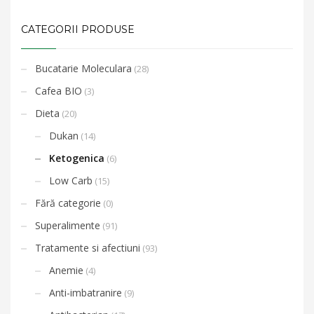
CATEGORII PRODUSE
Bucatarie Moleculara
(28)
Cafea BIO
(3)
Dieta
(20)
Dukan
(14)
Ketogenica
(6)
Low Carb
(15)
Fără categorie
(0)
Superalimente
(91)
Tratamente si afectiuni
(93)
Anemie
(4)
Anti-imbatranire
(9)