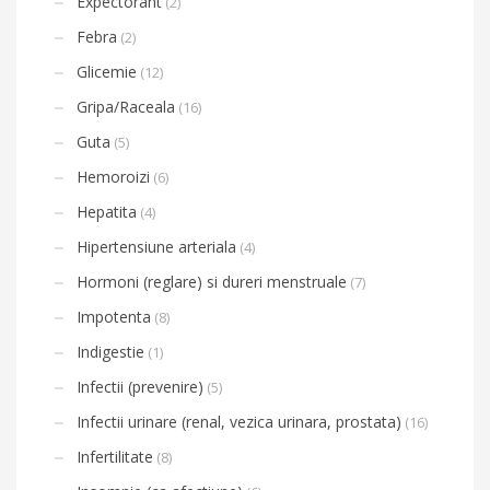
Expectorant
(2)
Febra
(2)
Glicemie
(12)
Gripa/Raceala
(16)
Guta
(5)
Hemoroizi
(6)
Hepatita
(4)
Hipertensiune arteriala
(4)
Hormoni (reglare) si dureri menstruale
(7)
Impotenta
(8)
Indigestie
(1)
Infectii (prevenire)
(5)
Infectii urinare (renal, vezica urinara, prostata)
(16)
Infertilitate
(8)