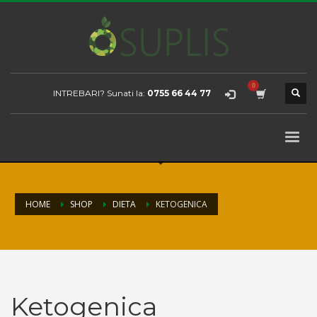
INTREBARI? Sunati la:
0755 66 44 77
HOME
SHOP
DIETA
KETOGENICA
Ketogenica