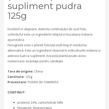
supliment pudra
125g
Excelent in alaptare, datorita continutului de acid folic,
schinduful este un ingredient nelipsit in bucataria indiana
ayurvedica.
Fenugreek este o plantă folosită mult timp în medicina
alternativă. Este un ingredient obișnuit în mâncărurile indiene și
adesea luat ca supliment. Această plantă poate avea
numeroase avantaje pentru sănătate.
Tara de origine:
China
Cantitate:
125g
Prezentare:
PUDRA din SAMANTA
CONTINUT:
proteine 23%, carbohidrati 58%
fitosteroli, fitoestrogeni