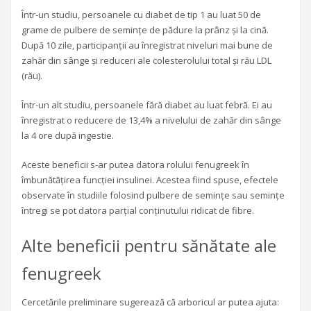
Într-un studiu, persoanele cu diabet de tip 1 au luat 50 de
grame de pulbere de semințe de pădure la prânz și la cină.
După 10 zile, participanții au înregistrat niveluri mai bune de
zahăr din sânge și reduceri ale colesterolului total și rău LDL
(rău).
Într-un alt studiu, persoanele fără diabet au luat febră. Ei au
înregistrat o reducere de 13,4% a nivelului de zahăr din sânge
la 4 ore după ingestie.
Aceste beneficii s-ar putea datora rolului fenugreek în
îmbunătățirea funcției insulinei. Acestea fiind spuse, efectele
observate în studiile folosind pulbere de semințe sau semințe
întregi se pot datora parțial conținutului ridicat de fibre.
Alte beneficii pentru sănătate ale
fenugreek
Cercetările preliminare sugerează că arboricul ar putea ajuta: