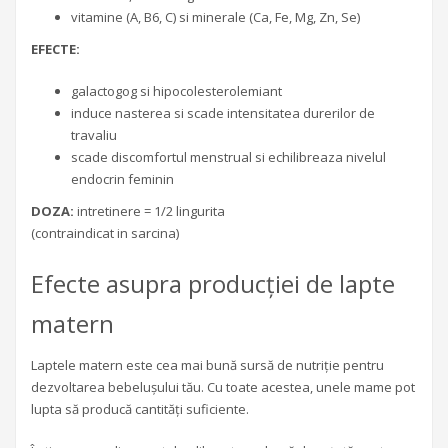
vitamine (A, B6, C) si minerale (Ca, Fe, Mg, Zn, Se)
EFECTE:
galactogog si hipocolesterolemiant
induce nasterea si scade intensitatea durerilor de
travaliu
scade discomfortul menstrual si echilibreaza nivelul
endocrin feminin
DOZA:
intretinere = 1/2 lingurita
(contraindicat in sarcina)
Efecte asupra producției de lapte
matern
Laptele matern este cea mai bună sursă de nutriție pentru
dezvoltarea bebelușului tău. Cu toate acestea, unele mame pot
lupta să producă cantități suficiente.