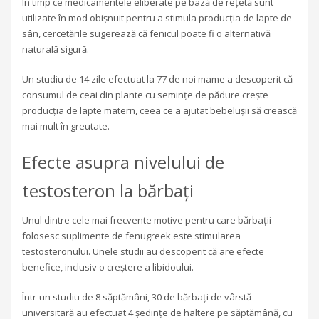
În timp ce medicamentele eliberate pe bază de rețetă sunt
utilizate în mod obișnuit pentru a stimula producția de lapte de
sân, cercetările sugerează că fenicul poate fi o alternativă
naturală sigură.
Un studiu de 14 zile efectuat la 77 de noi mame a descoperit că
consumul de ceai din plante cu semințe de pădure crește
producția de lapte matern, ceea ce a ajutat bebelușii să crească
mai mult în greutate.
Efecte asupra nivelului de
testosteron la bărbați
Unul dintre cele mai frecvente motive pentru care bărbații
folosesc suplimente de fenugreek este stimularea
testosteronului. Unele studii au descoperit că are efecte
benefice, inclusiv o creștere a libidoului.
Într-un studiu de 8 săptămâni, 30 de bărbați de vârstă
universitară au efectuat 4 ședințe de haltere pe săptămână, cu