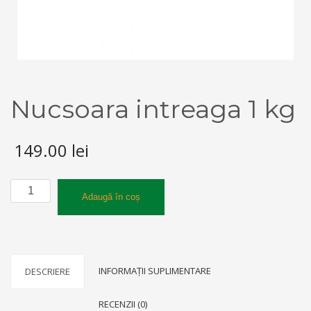
Nucsoara intreaga 1 kg
149.00
lei
Cantitate
Adaugă în coș
Nucsoara
intreaga
1
kg
INFORMAȚII SUPLIMENTARE
DESCRIERE
RECENZII (0)