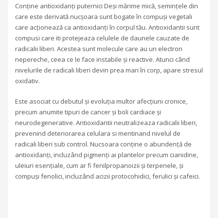
Conține antioxidanți puternici Deși mărime mică, semințele din
care este derivată nucșoara sunt bogate în compuși vegetali
care acționează ca antioxidanți în corpul tău.
Antioxidantii sunt
compusi care iti protejeaza celulele de daunele cauzate de
radicalii liberi. Acestea sunt molecule care au un electron
nepereche, ceea ce le face instabile și reactive. Atunci când
nivelurile de radicali liberi devin prea mari în corp, apare stresul
oxidativ.
Este asociat cu debutul și evoluția multor afecțiuni cronice,
precum anumite tipuri de cancer și boli cardiace și
neurodegenerative. Antioxidantii neutralizeaza radicalii liberi,
prevenind deteriorarea celulara si mentinand nivelul de
radicali liberi sub control. Nucsoara conține o abundență de
antioxidanți, incluzând pigmenți ai plantelor precum cianidine,
uleiuri esențiale, cum ar fi fenilpropanoizii și terpenele, și
compuși fenolici, incluzând acizii protocohidici, ferulici și cafeici.