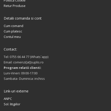
Politica Cookie
Retur Produse
Detalii comanda si cont
Cum comand
Cum platesc
Contul meu
Contact:
Tel: 0755 66 44 77 (Whats`app)
Email: comenzi[at]suplis.ro
Program relatii clienti:
Luni-Vineri: 09:00-17:00
Sambata- Duminica: inchiss
Link-uri externe
ANPC
Sol. litigiilor